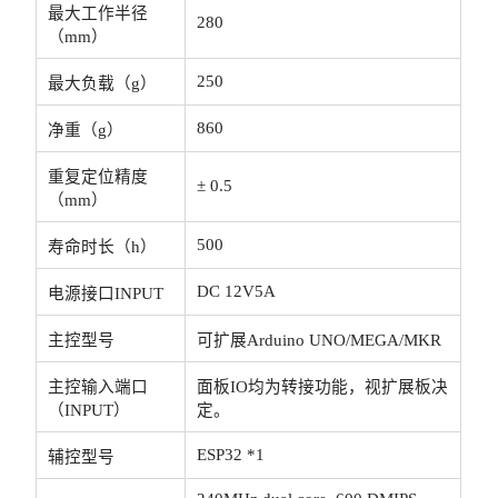
最大工作半径
280
（mm）
250
最大负载（g）
860
净重（g）
重复定位精度
± 0.5
（mm）
500
寿命时长（h）
DC 12V5A
电源接口INPUT
主控型号
可扩展Arduino UNO/MEGA/MKR
主控输入端口
面板IO均为转接功能，视扩展板决
（INPUT）
定。
ESP32 *1
辅控型号