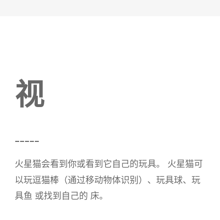
视
_____
的玩具。 火星猫可
火星猫会看到你或看到它自己
以玩逗猫棒
（通过移动物体识别）、玩具球、
玩
具鱼 或
找到自
己的 床。