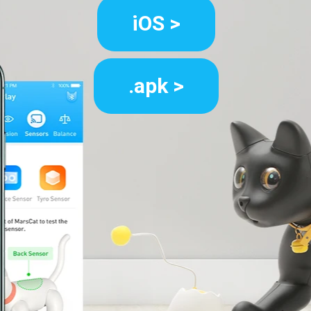
iOS >
.apk >