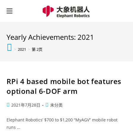
Yearly Achievements: 2021
>
2021
>
第 2页
RPi 4 based mobile bot features
optional 6-DOF arm
2021年7月28日
未分类
Elephant Robotics’ $700 to $1,200 “MyAGV” mobile robot
runs …